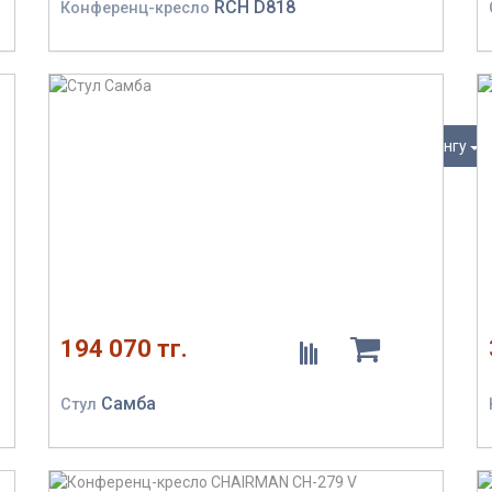
RCH D818
Конференц-кресло
По рейтингу
194 070 тг.
Самба
Стул