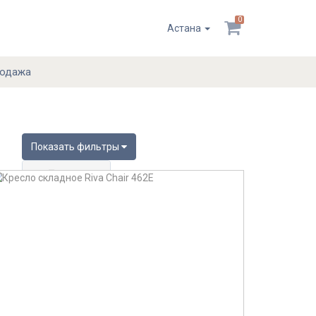
0
Астана
родажа
Показать фильтры
Цена
От:
До: