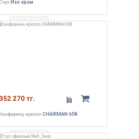
Хай-тек
Изо хром
Стул
Вес
пользователя
до
100 кг
120 кг
Материал
обивки
352 270 тг.
Сетка в
CHAIRMAN 658
Конференц-кресло
спинке
Сетка в