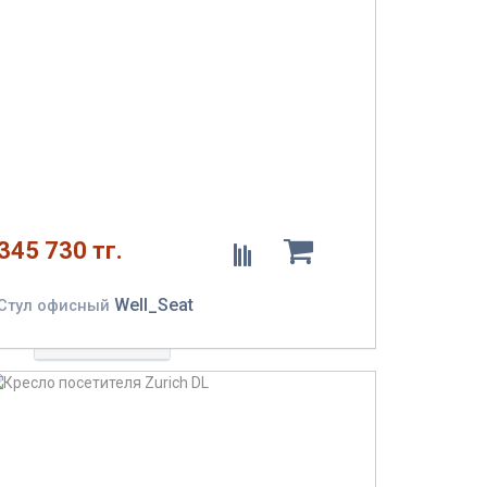
сидении
Поясничный
упор
Подлокотники
345 730 тг.
Тип
Well_Seat
Стул офисный
подлокотников
Спинка
Выбрать