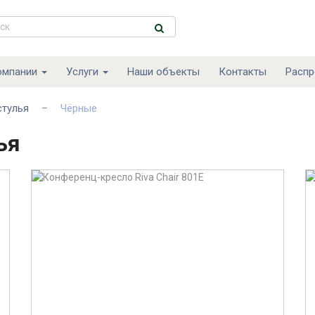
омпании
Услуги
Наши объекты
Контакты
Расп
стулья
Чёрные
–
ья