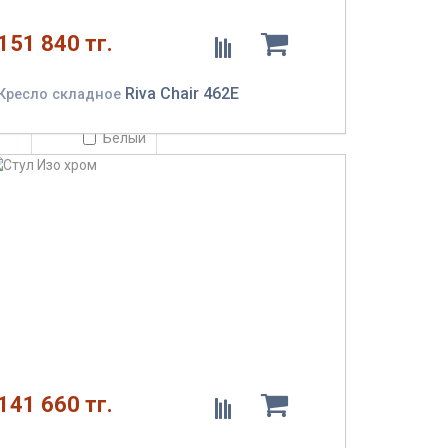
151 840 тг.
Цвет
Riva Chair 462E
Кресло складное
Бежевый
Белый
Зеленый
Красный
Серый
Посмотреть
все
Стиль
Классический
Минимализм
141 660 тг.
Современный