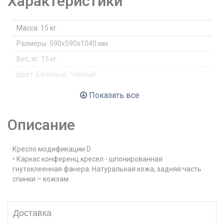
Характеристики
Масса:
15 кг
Размеры:
590x590x1040 мм
Вес, кг:
15 кг
Цвет:
Бежевый, Черный
Стиль:
Современный
Показать все
Вес пользователя до:
120 кг
Описание
Материал обивки:
Кожа
Сетка в спинке:
нет
Кресло модификации D
Сетка в сидении:
нет
• Каркас конференц кресел - шпонированная
Подлокотники:
да
гнутоклеенная фанера. Натуральная кожа, задняя часть
спинки – кожзам.
Регулируемые подлокотники:
нет
Спинка:
Средняя
Доставка
Ортопедическое:
нет