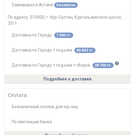
Категория:
офисные стулья
,
стулья для посетителей
,
Самовывоз
в
Астане
бесплатно
конференц кресла
,
офисные кресла
,
со спинкой
,
деревянные
,
кожаные
,
экокожа
,
без колёсиков
,
чёрные
,
По адресу:
010000, г. Нур-Султан, Кургальжинское шоссе,
дизайнерские
,
для кабинета
,
с подлокотниками
,
мягкие
,
33/1
высокие
Доставка по Городу
7 000 тг.
Доставка по Городу + подъём
80 843 тг.
Доставка по Городу + подъём + сборка
38 700 тг.
Подробнее о доставке
Оплата
Безналичный платеж для юр.лиц
По квитанции банка