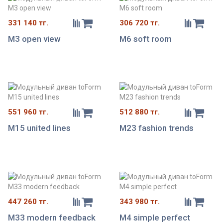
331 140 тг.
306 720 тг.
M3 open view
M6 soft room
551 960 тг.
512 880 тг.
M15 united lines
М23 fashion trends
447 260 тг.
343 980 тг.
М33 modern feedback
M4 simple perfect