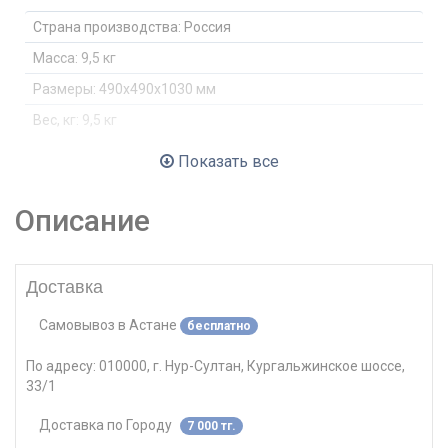
Страна производства:
Россия
Масса:
9,5 кг
Размеры:
490x490x1030 мм
Вес, кг:
9,5 кг
Цвет:
Черный
Показать все
Стиль:
Хай-тек
Описание
Вес пользователя до:
120 кг
Материал обивки:
Ткань/Сетка
Сетка в спинке:
да
Доставка
Сетка в сидении:
нет
Самовывоз
в
Астане
бесплатно
Регулировка по высоте:
нет
По адресу:
010000, г. Нур-Султан, Кургальжинское шоссе,
Поясничный упор:
Есть
33/1
Материал крестовины:
Хромированный металл
Доставка по Городу
7 000 тг.
Подлокотники:
да