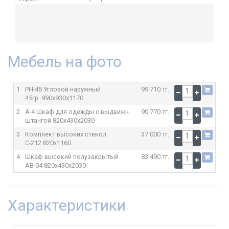
Мебель на фото
1
РН-45 Угловой наружный
99 710 тг.
45гр.
990x930x1170
2
А-4 Шкаф для одежды с выдвижн.
90 770 тг.
штангой
820x430x2030
3
Комплект высоких стекол
37 000 тг.
С-212
820x1160
4
Шкаф высокий полузакрытый
83 490 тг.
АВ-04
820x430x2030
Характеристики