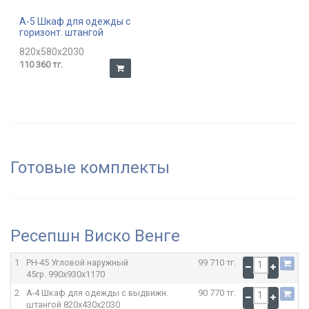
А-5 Шкаф для одежды с
горизонт. штангой
820x580x2030
110 360 тг.
Готовые комплекты
Ресепшн Виско Венге
1
РН-45 Угловой наружный
99 710 тг.
45гр.
990x930x1170
2
А-4 Шкаф для одежды с выдвижн.
90 770 тг.
штангой
820x430x2030