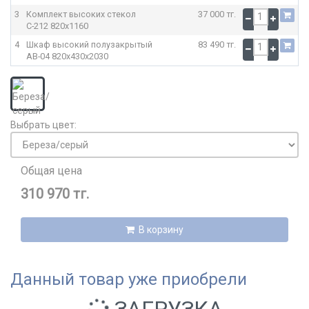
3
Комплект высоких стекол
37 000 тг.
С-212
820x1160
4
Шкаф высокий полузакрытый
83 490 тг.
АВ-04
820x430x2030
Выбрать цвет:
Общая цена
310 970 тг.
В корзину
Данный товар уже приобрели
ЗАГРУЗКА