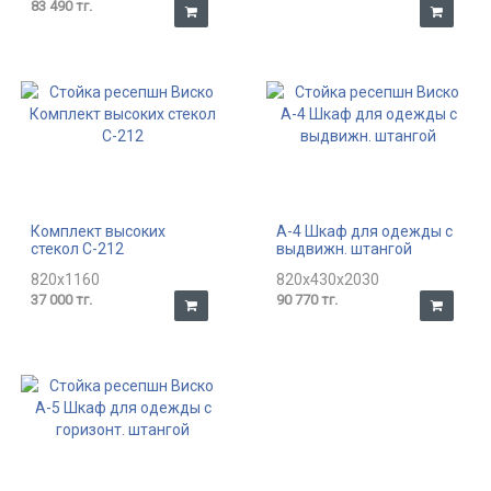
83 490 тг.
Комплект высоких
А-4 Шкаф для одежды с
стекол С-212
выдвижн. штангой
820x1160
820x430x2030
37 000 тг.
90 770 тг.