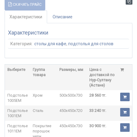
СКАЧАТЬ ПРАЙС
Характеристики
Описание
Характеристики
Категория:
столы для кафе
,
подстолья для столов
Выберите
Группа
Размеры, мм
Цена с
товара
доставкой по
Нур-Султану
(Астане)
Подстолье
Хром
500x500x730
28 560 тг.
1005EM
Подстолье
Сталь
450x450x720
33 240 тг.
1001EM
Подстолье
Покрытие
450x450x730
30 900 тг.
1011EM
порошок
черн.