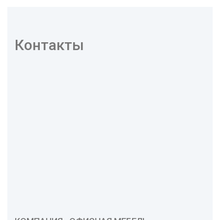
Главной задачей было успеть доставить товар в
короткие сроки – до конца навигационного
сезона. Именно из-за сложности задачи
Контакты
заказчик и обратился к нам. Для решения нами
был подобран специальный перевозчик, вся
логистика была хорошо организована,
благодаря грамотному планированию и
контролю.