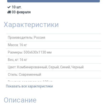
10 шт.
03 февраля
Характеристики
Производитель:
Россия
Масса:
16 кг
Размеры:
500x630x1130 мм
Вес, кг:
16 кг
Цвет:
Комбинированный, Серый, Синий, Черный
Стиль:
Современный
Вес пользователя до:
120 кг
Показать все характеристики
Материал обивки:
Ткань
Сетка в спинке:
Нет
Описание
Сетка в сидении:
Нет