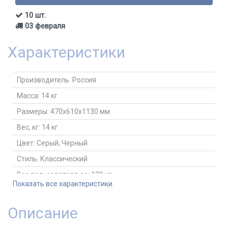
10 шт.
03 февраля
Характеристики
Производитель:
Россия
Масса:
14 кг
Размеры:
470x610x1130 мм
Вес, кг:
14 кг
Цвет:
Серый, Черный
Стиль:
Классический
Вес пользователя до:
120 кг
Показать все характеристики
Материал обивки:
Искус. кожа/Ткань
Сетка в спинке:
Нет
Описание
Сетка в сидении:
Нет