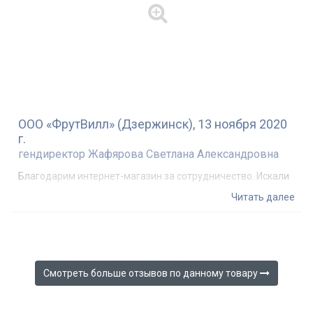
ООО «ФрутВилл» (Дзержинск), 13 ноября 2020
г.
гендиректор Жафярова Светлана Александровна
Благодарим интернет-магазин за сотрудничество. Искали
компьютерное кресло и решили приобрести его тут.
Читать далее
Понравился сайт компании. Все интуитивно понятно,
большой выбор товаров с описаниями и картинками. Нам
предложили разные варианты оплаты. Мы выбрали
оптимальный для себя. Кресло привезли чуть позже
обозначенного срока. Но нас заранее предупредили о
Смотреть больше отзывов по данному товару 
задержке. Кресло понравилось. Нареканий к товару
никаких нет.