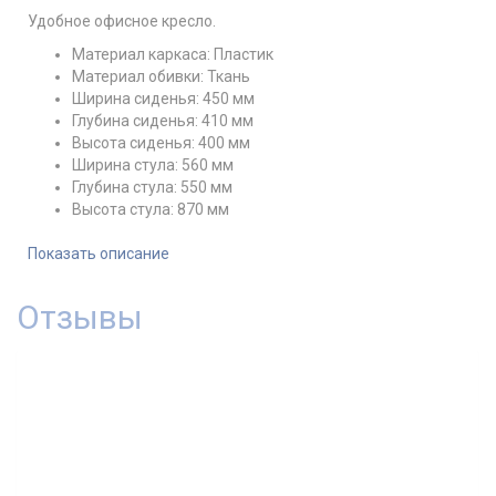
Удобное офисное кресло.
Материал каркаса: Пластик
Материал обивки: Ткань
Ширина сиденья: 450 мм
Глубина сиденья: 410 мм
Высота сиденья: 400 мм
Ширина стула: 560 мм
Глубина стула: 550 мм
Высота стула: 870 мм
Технические характеристики
Показать описание
Наименование
Значение
Минимальная\максимальная высота до верхнего
Отзывы
400-500
края сиденья
870 —
Минимальная\максимальная высота кресла
970