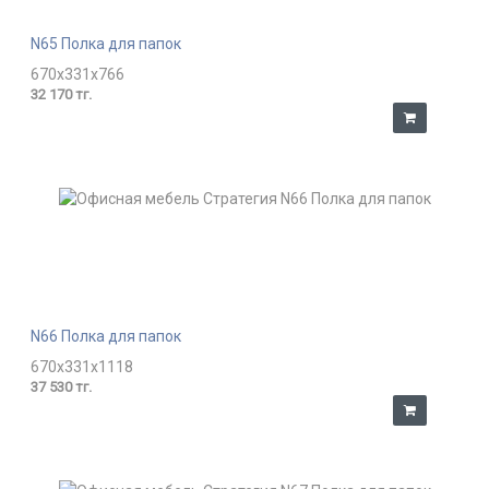
N65 Полка для папок
670x331x766
32 170 тг.
N66 Полка для папок
670x331x1118
37 530 тг.