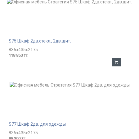
S75 Шкаф 2дв.стекл., 2дв.щит.
836x435x2175
118 850 тг.
S77 Шкаф 2дв. для одежды
836x435x2175
98 300 тг.