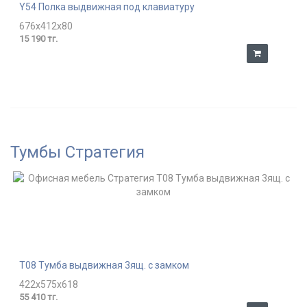
Y54 Полка выдвижная под клавиатуру
676x412x80
15 190 тг.
Тумбы Стратегия
T08 Тумба выдвижная 3ящ. с замком
422x575x618
55 410 тг.