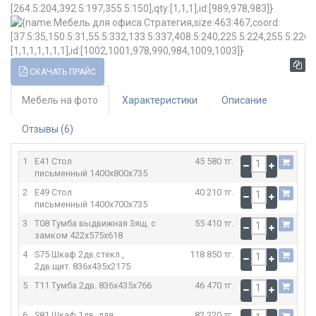
СКАЧАТЬ ПРАЙС
Мебель на фото
Характеристики
Описание
Отзывы (6)
1
E41 Стол
45 580 тг.
письменный
1400x800x735
2
E49 Стол
40 210 тг.
письменный
1400x700x735
3
T08 Тумба выдвижная 3ящ. с
55 410 тг.
замком
422x575x618
4
S75 Шкаф 2дв.стекл.,
118 850 тг.
2дв.щит.
836x435x2175
5
T11 Тумба 2дв.
836x435x766
46 470 тг.
6
S81 Шкаф 1дв. для
82 220 тг.