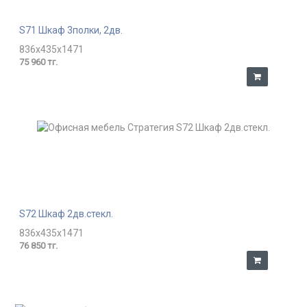
S71 Шкаф 3полки, 2дв.
836x435x1471
75 960 тг.
S72 Шкаф 2дв.стекл.
836x435x1471
76 850 тг.