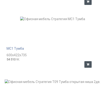
MC1 Тумба
600x422x735
54 510 тг.