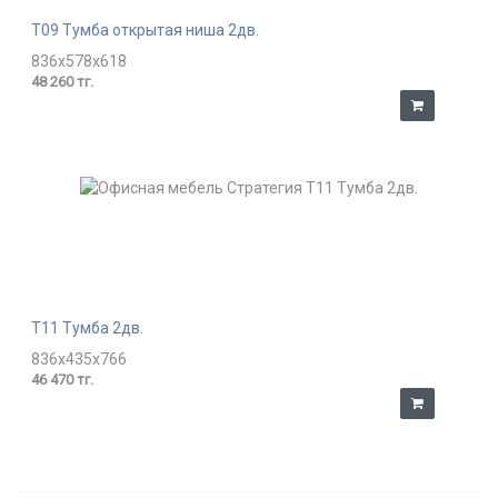
T09 Тумба открытая ниша 2дв.
836x578x618
48 260 тг.
T11 Тумба 2дв.
836x435x766
46 470 тг.