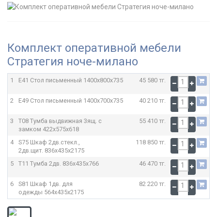
Комплект оперативной мебели
Стратегия ноче-милано
1
E41 Стол письменный
1400x800x735
45 580 тг.
2
E49 Стол письменный
1400x700x735
40 210 тг.
3
T08 Тумба выдвижная 3ящ. с
55 410 тг.
замком
422x575x618
4
S75 Шкаф 2дв.стекл.,
118 850 тг.
2дв.щит.
836x435x2175
5
T11 Тумба 2дв.
836x435x766
46 470 тг.
6
S81 Шкаф 1дв. для
82 220 тг.
одежды
564x435x2175