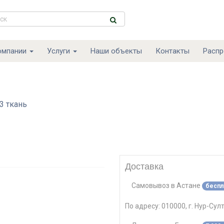
омпании
Услуги
Наши объекты
Контакты
Расп
3 ткань
Доставка
Самовывоз
в
Астане
беспл
По адресу:
010000, г. Нур-Сул