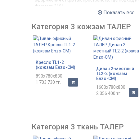
оформления открытых пространств, где подход и 
формате 360°.
Показать все
При изготовлении диванов и кресел используется
различной толщины для создания идеальных фор
Категория 3 кожзам ТАЛЕР
комфорта.
Высокие опоры с регулируемым подпятником дел
устойчивыми на любом напольном покрытии.
Кресло TL1-2
(кожзам Enzo-CM)
Диван 2-местный
TL2-2 (кожзам
890x780x830
Enzo-CM)
1 703 730 тг.
1600x780x830
2 356 400 тг.
Категория 3 ткань ТАЛЕР