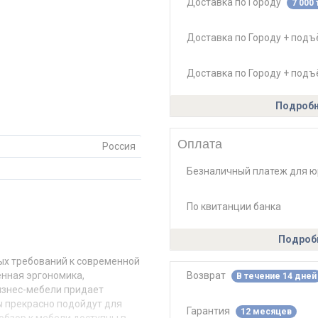
Доставка по Городу
7 000 
Доставка по Городу + под
Доставка по Городу + подъ
Подробн
Оплата
Россия
Безналичный платеж для ю
По квитанции банка
Подробн
ых требований к современной
Возврат
нная эргономика,
В течение 14 дней
изнес-мебели придает
ы прекрасно подойдут для
Гарантия
12 месяцев