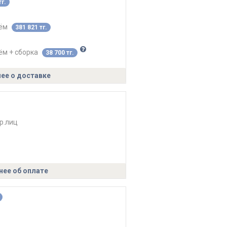
тг.
ъём
381 821 тг.
ём + сборка
38 700 тг.
ее о доставке
р.лиц
ее об оплате