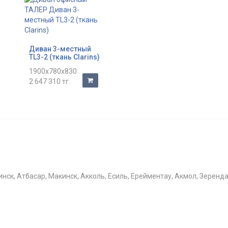
Диван 3-местный
)
TL3-2 (ткань Clarins)
1900x780x830
2 647 310 тг.
инск, Атбасар, Макинск, Акколь, Есиль, Ерейментау, Акмол, Зерен