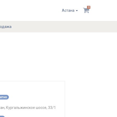
0
Астана
родажа
атно
тан, Кургальжинское шоссе, 33/1