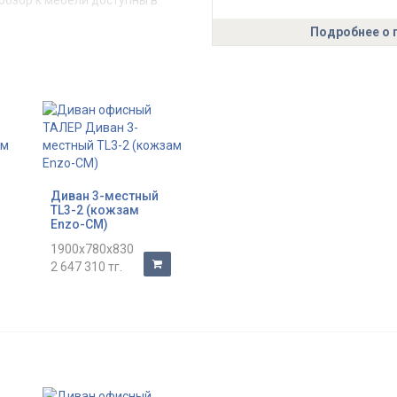
обзор к мебели доступны в
Подробнее о 
 несколько марок поролона
м и максимального
ают диваны и кресла
Диван 3-местный
TL3-2 (кожзам
Enzo-CM)
1900x780x830
2 647 310 тг.