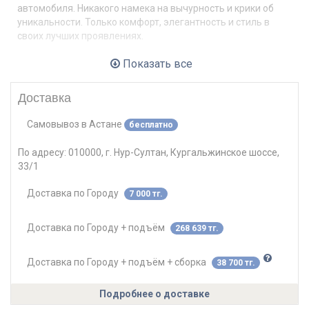
автомобиля. Никакого намека на вычурность и крики об
уникальности. Только комфорт, элегантность и стиль в
своих лучших проявлениях.
Материалы :
Показать все
березовая фанера 12 мм, брус хвойный, ДВП,
пенополиуретан 25/35, периотек. Опоры - надежные
Доставка
металлические из квадратной трубы 30*30, высотой 140
мм
Самовывоз
в
Астане
бесплатно
По адресу:
010000, г. Нур-Султан, Кургальжинское шоссе,
33/1
Доставка по Городу
7 000 тг.
Доставка по Городу + подъём
268 639 тг.
Доставка по Городу + подъём + сборка
38 700 тг.
Подробнее о доставке