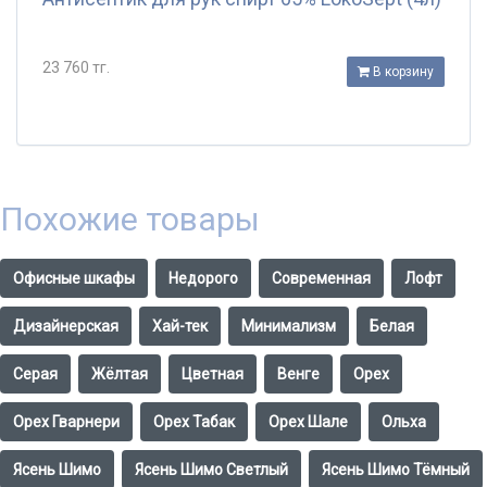
23 760 тг.
В корзину
Похожие товары
Офисные шкафы
Недорого
Современная
Лофт
Дизайнерская
Хай-тек
Минимализм
Белая
Серая
Жёлтая
Цветная
Венге
Орех
Орех Гварнери
Орех Табак
Орех Шале
Ольха
Ясень Шимо
Ясень Шимо Светлый
Ясень Шимо Тёмный