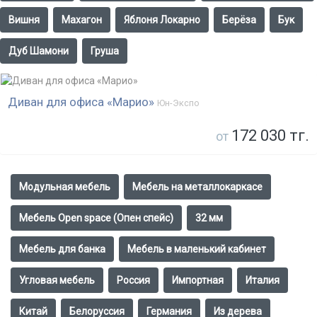
Вишня
Махагон
Яблоня Локарно
Берёза
Бук
Дуб Шамони
Груша
Диван для офиса «Марио»
Юн-Экспо
172 030 тг.
от
Модульная мебель
Мебель на металлокаркасе
Мебель Open space (Опен спейс)
32 мм
Мебель для банка
Мебель в маленький кабинет
Угловая мебель
Россия
Импортная
Италия
Китай
Белоруссия
Германия
Из дерева