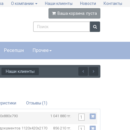
жа
О компании
Наши клиенты
Новости
Контакты
Ваша корзина:
пуста
Ресепшн
Прочее
Наши клиенты
еристики
Отзывы (1)
0x880x790
1 041 880 тг.
 документов
1120x420x2170
856 210 тг.