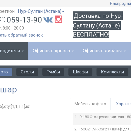
Распрода
регион:
Нур-Султан (Астана)
Доставка по Нур-
059-13-90
01)
Султану (Астане)
т.:8:00—20:00
БЕСПЛАТНО!
ать обратный звонок
оводителя
Офисные кресла
Офисные диваны
ото
Столы
Тумбы
Шкафы
Комплекты
ишар
Мебель на фото
Характ
1
R-180 Стол руководителя
180
2
R-CG217/R-CSP217 Шкаф для