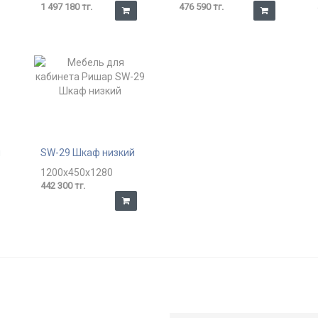
1 497 180 тг.
476 590 тг.
й
SW-29 Шкаф низкий
1200x450x1280
442 300 тг.