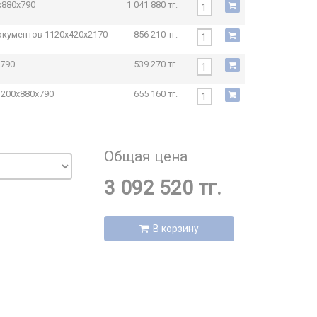
x880x790
1 041 880 тг.
документов
1120x420x2170
856 210 тг.
x790
539 270 тг.
1200x880x790
655 160 тг.
Общая цена
3 092 520 тг.
В корзину