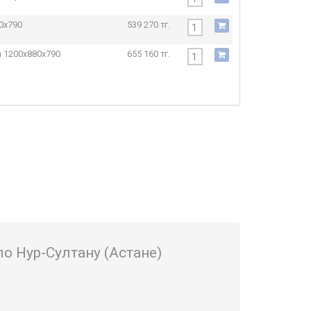
0x790
539 270 тг.
й
1200x880x790
655 160 тг.
по Нур-Султану (Астане)