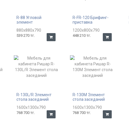
R-88 Угловой
R-FR-120 Брифинг-
элемент
приставка
880x880x790
1200x800x790
539 270 тг.
448 210 тг.
R-130L/R Элемент
R-130M Элемент
стола заседаний
стола заседаний
1600x1300x790
1600x1300x790
768 700 тг.
768 700 тг.