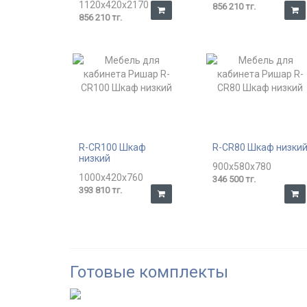
1120x420x2170
856 210 тг.
856 210 тг.
R-CR100 Шкаф
R-CR80 Шкаф низки
низкий
900x580x780
1000x420x760
346 500 тг.
393 810 тг.
Готовые комплекты