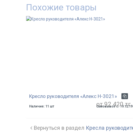
Похожие товары
Кресло руководителя «Алекс H-3021»
от 92 420 тг.
Наличие: 11 шт
Самовывоз с: 19.12.19
Вернуться в раздел
Кресла руководит