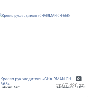
Кресло руководителя «CHAIRMAN CH-
668»
от 67 420 тг.
Наличие: 5 шт
Самовывоз с: 19.12.19