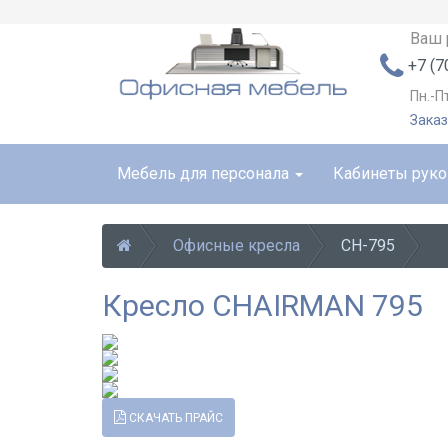
Ваш 
+7 (7
Пн.-П
Заказ
Мебель для персонала
Кабинеты рук
Офисные кресла
СН-795
Кресло CHAIRMAN 795
СКАЧАТЬ ПРАЙС