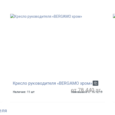
Кресло руководителя «BERGAMO хром»
от 78 440 тг.
Наличие: 11 шт
Самовывоз с: 15.12.19
еля