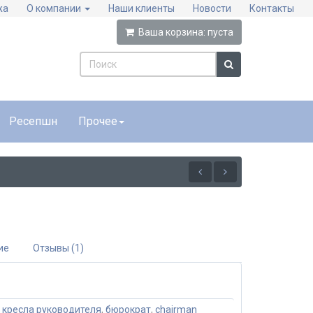
жа
О компании
Наши клиенты
Новости
Контакты
Ваша корзина:
пуста
Ресепшн
Прочее
ие
Отзывы (1)
,
кресла руководителя
,
бюрократ
,
chairman