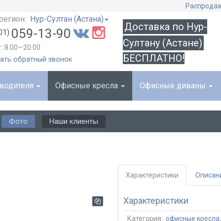
Распрода
регион:
Нур-Султан (Астана)
Доставка по Нур-
059-13-90
01)
Султану (Астане)
т.:8:00—20:00
БЕСПЛАТНО!
ать обратный звонок
оводителя
Офисные кресла
Офисные диваны
Фото
Наши клиенты
Характеристики
Описан
Характеристики
Категория:
офисные кресла