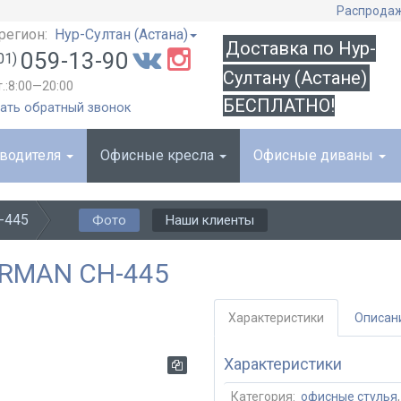
Распрода
регион:
Нур-Султан (Астана)
Доставка по Нур-
059-13-90
01)
Султану (Астане)
т.:8:00—20:00
БЕСПЛАТНО!
ать обратный звонок
оводителя
Офисные кресла
Офисные диваны
-445
Фото
Наши клиенты
IRMAN CH-445
Характеристики
Описан
Характеристики
Категория:
офисные стулья