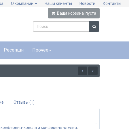
жа
О компании
Наши клиенты
Новости
Контакты
Ваша корзина:
пуста
Ресепшн
Прочее
ие
Отзывы (1)
,
конференц-кресла и конференц-стулья
,