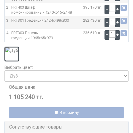
2
PRT403 Шкаф
395 170 тг.
комбинированный
1240x515x2148
3
PRT301 Греденция
2124x498x800
282 430 тг.
4
PRT303 Панель
236 610 тг.
греденции
1965x65x979
Выбрать цвет:
Общая цена
1 105 240 тг.
В корзину
Сопутствующие товары