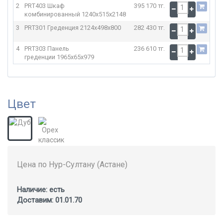
2
PRT403 Шкаф
395 170 тг.
комбинированный
1240x515x2148
3
PRT301 Греденция
2124x498x800
282 430 тг.
4
PRT303 Панель
236 610 тг.
греденции
1965x65x979
Цвет
Цена по Нур-Султану (Астане)
Наличие: есть
Доставим: 01.01.70