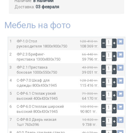
в наличии
Наличие:
03 февраля
Доставка:
Мебель на фото
1
ФР-1.0 Стол
120 410 тг.
руководителя
1800x900x750
108 369 тг.
2
ФР-2.3 Брифинг-
66 440 тг.
приставка
1300x830x750
59 796 тг.
3
ФР-2.1 Приставка
43 390 тг.
боковая
1000x550x750
39 051 тг.
4
С-ФР-7.0 Шкаф для
128 240 тг.
одежды
800x450x1945
115 416 тг.
5
С-ФР-6.1 Стелаж узкий
71 300 тг.
высокий
400x430x1945
64 170 тг.
6
С-ФР-6.0 Стеллаж широкий
100 890 тг.
высокий
800x430x1945
90 801 тг.
7
С-ФР-8.0 Дверь низкая
10 820 тг.
1шт
763x396
9 738 тг.
8
60.0 Дверь средняя стекло
46 170 тг.