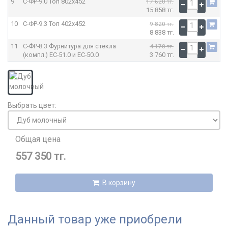
9
С-ФР-9.0 Топ
802x452
17 620 тг.
15 858 тг.
10
С-ФР-9.3 Топ
402x452
9 820 тг.
8 838 тг.
11
С-ФР-8.3 Фурнитура для стекла
4 178 тг.
(компл.) ЕС-51.0 и ЕС-50.0
3 760 тг.
Выбрать цвет:
Общая цена
557 350 тг.
В корзину
Данный товар уже приобрели