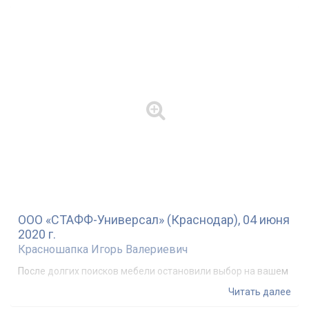
Клиенты могут купить мебель из этой коллекции
выполненную из деревьев различных пород. Прекрасной
эргономикой и функциональностью пропитаны все
элементы интерьера: тумба, книжный шкаф, стол.
"Форум" - отличный офисный вариант дизайна, в котором
исключены посторонние детали и элементы.
Cтрана производитель: Россия
Материал: ЛДСП
Толщина столешницы: 36 мм
ООО «СТАФФ-Универсал» (Краснодар), 04 июня
2020 г.
Красношапка Игорь Валериевич
После долгих поисков мебели остановили выбор на вашем
магазине. Сначала вообще хотели выбирать в магазинах
Читать далее
города, но все не находили на это время. В итоге решили