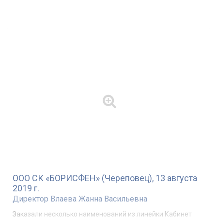
смотреть в интернет-магазинах, сейчас это вообще
актуально после самоизоляции. У вас классное
оформление сайта, все понятно, легко отфильтровать и
выбрать, что нужно. Спасибо!
ООО СК «БОРИСФЕН» (Череповец), 13 августа
2019 г.
Директор Влаева Жанна Васильевна
Заказали несколько наименований из линейки Кабинет