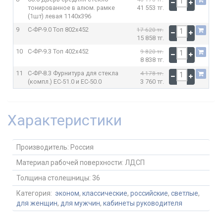
тонированное в алюм. рамке
41 553 тг.
(1шт) левая
1140x396
9
С-ФР-9.0 Топ
802x452
17 620 тг.
15 858 тг.
10
С-ФР-9.3 Топ
402x452
9 820 тг.
8 838 тг.
11
С-ФР-8.3 Фурнитура для стекла
4 178 тг.
(компл.) ЕС-51.0 и ЕС-50.0
3 760 тг.
Характеристики
Производитель:
Россия
Материал рабочей поверхности:
ЛДСП
Толщина столешницы:
36
Категория:
эконом
,
классические
,
российские
,
светлые
,
для женщин
,
для мужчин
,
кабинеты руководителя