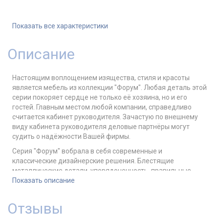
Показать все характеристики
Описание
Настоящим воплощением изящества, стиля и красоты
является мебель из коллекции "Форум". Любая деталь этой
серии покоряет сердце не только её хозяина, но и его
гостей. Главным местом любой компании, справедливо
считается кабинет руководителя. Зачастую по внешнему
виду кабинета руководителя деловые партнёры могут
судить о надёжности Вашей фирмы.
Серия "Форум" вобрала в себя современные и
классические дизайнерские решения. Блестящие
металлические детали, упорядоченность, правильные
формы и лаконичность дают возможность отнести мебель
Показать описание
для руководителя "Форум" к стилю хай-тек.
Принадлежность к классике определяется деревом, из
Отзывы
которого созданы многие детали этой мебели.