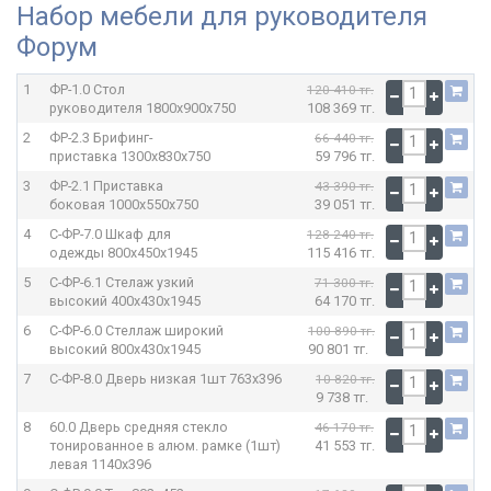
Набор мебели для руководителя
Форум
1
ФР-1.0 Стол
120 410 тг.
руководителя
1800x900x750
108 369 тг.
2
ФР-2.3 Брифинг-
66 440 тг.
приставка
1300x830x750
59 796 тг.
3
ФР-2.1 Приставка
43 390 тг.
боковая
1000x550x750
39 051 тг.
4
С-ФР-7.0 Шкаф для
128 240 тг.
одежды
800x450x1945
115 416 тг.
5
С-ФР-6.1 Стелаж узкий
71 300 тг.
высокий
400x430x1945
64 170 тг.
6
С-ФР-6.0 Стеллаж широкий
100 890 тг.
высокий
800x430x1945
90 801 тг.
7
С-ФР-8.0 Дверь низкая 1шт
763x396
10 820 тг.
9 738 тг.
8
60.0 Дверь средняя стекло
46 170 тг.
тонированное в алюм. рамке (1шт)
41 553 тг.
левая
1140x396