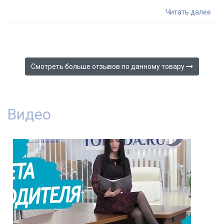
руководителя «Форум» (стол, выкатная тумба, низкий
Читать далее
стеллаж). По итогу: пользоваться довольно удобно,
мебель практичная, фурнитура качественная, пока
никаких нареканий нет. Не можем сказать, есть ли какие-
то трудности при сборке, поскольку мы заказывали эту
услугу от интернет-магазина. Нас всё устроило.
Смотреть больше отзывов по данному товару 
Видео