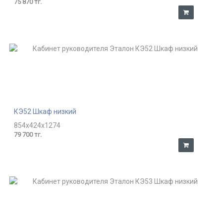
75 870 тг.
КЭ52 Шкаф низкий
854x424x1274
79 700 тг.