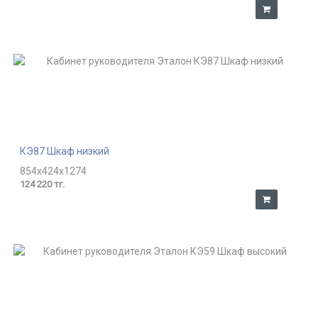
КЭ87 Шкаф низкий
854x424x1274
124 220 тг.