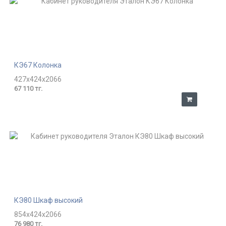
КЭ67 Колонка
427x424x2066
67 110 тг.
КЭ80 Шкаф высокий
854x424x2066
76 980 тг.