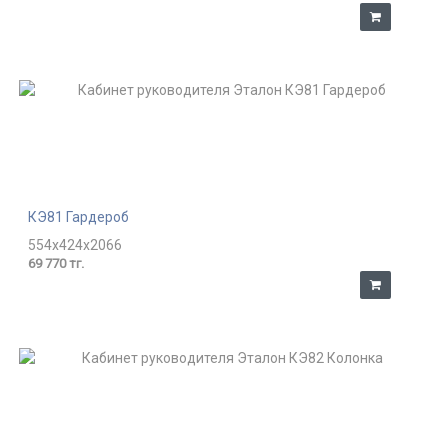
КЭ81 Гардероб
554x424x2066
69 770 тг.