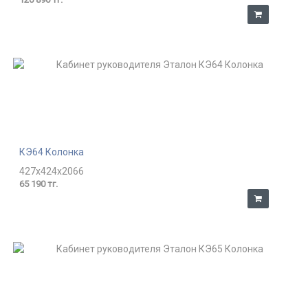
КЭ64 Колонка
427x424x2066
65 190 тг.