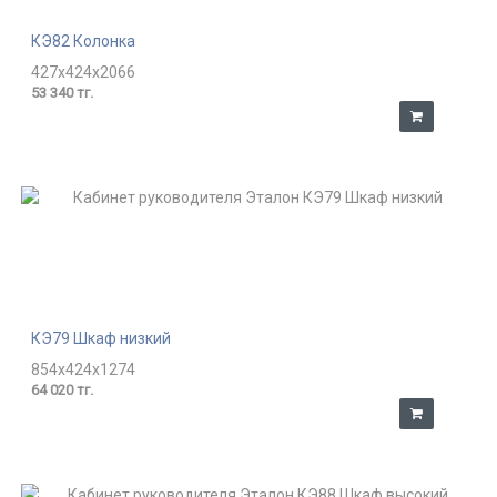
КЭ82 Колонка
427x424x2066
53 340 тг.
КЭ79 Шкаф низкий
854x424x1274
64 020 тг.