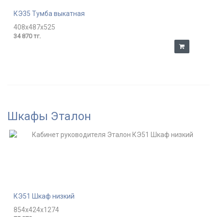
КЭ35 Тумба выкатная
408x487x525
34 870 тг.
Шкафы Эталон
КЭ51 Шкаф низкий
854x424x1274