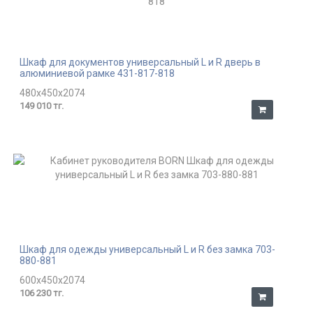
Шкаф для документов универсальный L и R дверь в
алюминиевой рамке 431-817-818
480x450x2074
149 010 тг.
Шкаф для одежды универсальный L и R без замка 703-
880-881
600x450x2074
106 230 тг.