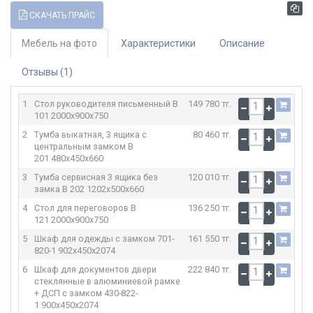
СКАЧАТЬ ПРАЙС
Мебель на фото
Характеристики
Описание
Отзывы (1)
1
Стол руководителя письменный В
149 780 тг.
101
2000x900x750
2
Тумба выкатная, 3 ящика с
80 460 тг.
центральным замком В
201
480x450x660
3
Тумба сервисная 3 ящика без
120 010 тг.
замка В 202
1202x500x660
4
Стол для переговоров В
136 250 тг.
121
2000x900x750
5
Шкаф для одежды с замком 701-
161 550 тг.
820-1
902x450x2074
6
Шкаф для документов двери
222 840 тг.
стеклянные в алюминиевой рамке
+ ДСП с замком 430-822-
1
900x450x2074