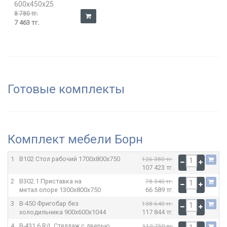
600x450x25
8 780 тг.
7 463 тг.
Готовые комплекты
Комплект мебели Борн
1
В102 Стол рабочий
1700x800x750
126 380 тг.
107 423 тг.
2
В302.1 Приставка на
78 340 тг.
метал.опоре
1300x800x750
66 589 тг.
3
В-450 Фригобар без
138 640 тг.
холодильника
900x600x1044
117 844 тг.
4
В-431.6 R/L Стеллаж с дверью
112 750 тг.