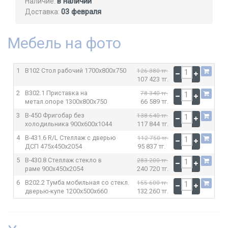
в наличии
Наличие:
03 февраля
Доставка:
Мебель на фото
1
В102 Стол рабочий
1700x800x750
126 380 тг.
107 423 тг.
2
В302.1 Приставка на
78 340 тг.
метал.опоре
1300x800x750
66 589 тг.
3
В-450 Фригобар без
138 640 тг.
холодильника
900x600x1044
117 844 тг.
4
В-431.6 R/L Стеллаж с дверью
112 750 тг.
ДСП
475x450x2054
95 837 тг.
5
В-430.8 Стеллаж стекло в
283 200 тг.
раме
900x450x2054
240 720 тг.
6
В202.2 Тумба мобильная со стекл.
155 600 тг.
дверью-купе
1200x500x660
132 260 тг.