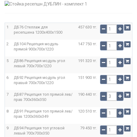
1
ДБ76 Стеллаж для
457 630 тг.
ресепшена
1200x400x1500
2
ДБ104 Рецепция модуль
147 750 тг.
прямой
900x700x1220
5
ДБ86 Рецепция модуль угол
191 320 тг.
левый
700x700x1220
6
ДБ92 Рецепция модуль угол
151 900 тг.
правый
700x700x1220
7
ДБ87 Рецепция топ прямой лев/
190 440 тг.
прав
700x360x350
8
ДБ91 Рецепция топ прямой лев/
120 510 тг.
прав
1200x360x349
9
ДБ94 Рецепция топ угловой
79 450 тг.
левый
700x700x350