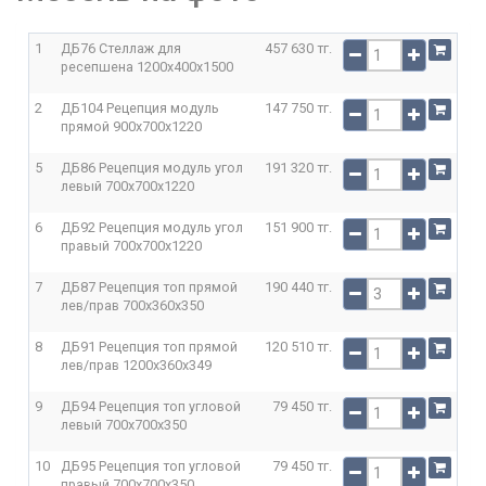
1
ДБ76 Стеллаж для
457 630 тг.
ресепшена
1200x400x1500
2
ДБ104 Рецепция модуль
147 750 тг.
прямой
900x700x1220
5
ДБ86 Рецепция модуль угол
191 320 тг.
левый
700x700x1220
6
ДБ92 Рецепция модуль угол
151 900 тг.
правый
700x700x1220
7
ДБ87 Рецепция топ прямой
190 440 тг.
лев/прав
700x360x350
8
ДБ91 Рецепция топ прямой
120 510 тг.
лев/прав
1200x360x349
9
ДБ94 Рецепция топ угловой
79 450 тг.
левый
700x700x350
10
ДБ95 Рецепция топ угловой
79 450 тг.
правый
700x700x350