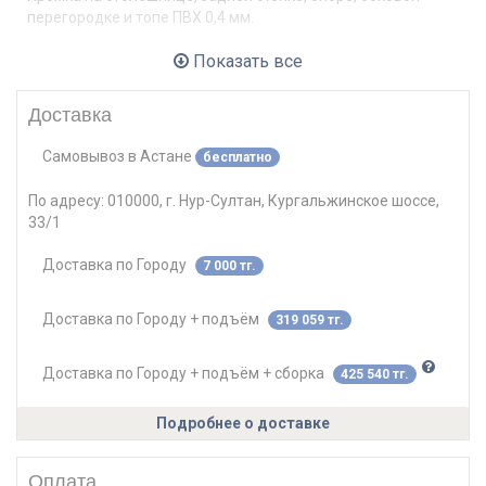
перегородке и топе ПВХ 0,4 мм.
Показать все
Регулируемая по высоте ножка: пластик+металл.
!!!!!!!! ВНИМАНИЕ: Верхних белый топ (фартук) не входит в
Доставка
стоимость комплекта всех стоек ресепшен и заказывается
как отдельный элемент ресепшен, это следующие
Самовывоз
в
Астане
бесплатно
наименования: ДБ87, ДБ88, ДБ91, ДБ93, ДБ94, ДБ95
По адресу:
010000, г. Нур-Султан, Кургальжинское шоссе,
33/1
Доставка по Городу
7 000 тг.
Доставка по Городу + подъём
319 059 тг.
Доставка по Городу + подъём + сборка
425 540 тг.
Подробнее о доставке
Оплата