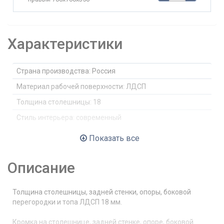
Характеристики
Страна производства:
Россия
Материал рабочей поверхности:
ЛДСП
Толщина столешницы:
18
Стиль интерьера:
современный
Цвет:
Белый, Дуб светлый, Дуб темный,
Показать все
Комбинированный
Кромка:
ПВХ 0,45
Описание
Двухцветная:
да
Опоры столов:
Регулируемые
Толщина столешницы, задней стенки, опоры, боковой
перегородки и топа ЛДСП 18 мм.
Ресепшн в составе серии:
да
Категория:
ресепшн
Кромка на столешнице, задней стенке, опоре, боковой