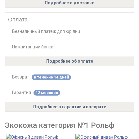
Подробнее о доставке
подушки спинки съемные с декоративными
утяжками
Оплата
в рамках сидений используются пружинные
элементы "зиг-заг";
Безналичный платеж для юр.лиц
подушки сиденья несъемные с декоративными
утяжками
высота сиденья 450 мм
По квитанции банка
комплектующие:
Подробнее об оплате
комплектуется металлическими опорами Н=120 мм.
Возврат
В течение 14 дней
Гарантия
12 месяцев
Подробнее о гарантии и возврате
Экокожа категория №1 Рольф