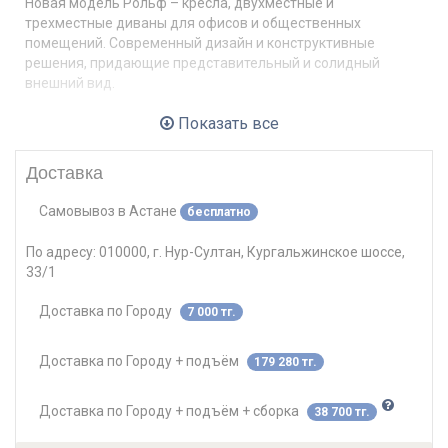
Новая модель Рольф – кресла, двухместные и
трехместные диваны для офисов и общественных
помещений. Современный дизайн и конструктивные
решения, придающие представительный и солидный
внешний вид.
Чехлы выполнены с использованием техники
Показать все
«утяжек», которые создают представительный вид
готовой продукции;
Доставка
Закругленные широкие подлокотники с мягким
внутренним наполнением;
Самовывоз
в
Астане
бесплатно
Удобное и практичное, оснащенное пружинными
элементами сиденье;
По адресу:
010000, г. Нур-Султан, Кургальжинское шоссе,
Высокие металлические опоры, придающие
33/1
легкость;
конструктивные материалы:
Доставка по Городу
7 000 тг.
фанера шлифованная, шлифованная дсп, двп, брус
хвойных пород 8% влажности
Доставка по Городу + подъём
179 280 тг.
наполнители:
Доставка по Городу + подъём + сборка
38 700 тг.
пенополиуретан ST2536, EL2545, синтепон 150г/кв.м
параметры сиденья и спинки: