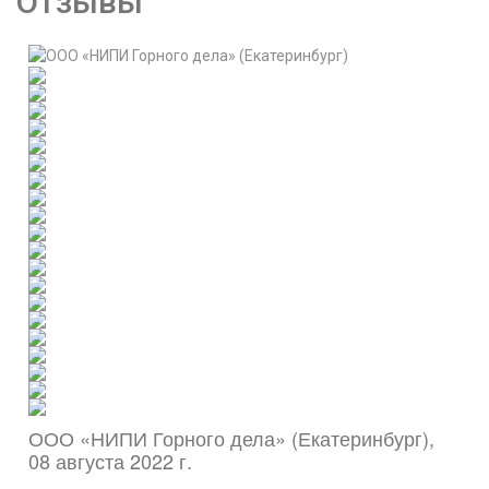
Отзывы
письменные, угловые, прямые и многое другое.
Кабинет в составе серии:
да
Cтрана производитель: Россия
Столы для переговоров в составе серии:
да
Материал: ЛДСП
Толщина столешницы: 25 мм
Ресепшн в составе серии:
нет
Категория:
мебель эконом-класса
,
современная
,
дизайнерская
,
мебель для персонала
,
модульная
мебель
,
угловая
,
белоруссия
,
готовые комплекты
ООО «НИПИ Горного дела» (Екатеринбург),
08 августа 2022 г.