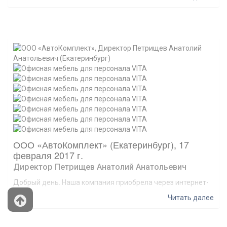
Получилось удобное и функциональное офисное
пространство. Также мы приобрели вместительный шкаф.
Теперь у нас появилось место для работы за
компьютером, проведения совещаний. Цвет выбрали по
каталогу, представленному на сайте. Оттенок в реальности
такой же – мы очень довольны. Будем сотрудничать
дальше.
ООО «АвтоКомплект» (Екатеринбург), 17
февраля 2017 г.
Директор Петрищев Анатолий Анатольевич
Добрый день. Наша компания приобрела через интернет-
магазин мебель для сотрудников. Порадовало, что товар
Читать далее
доставили быстро – менее чем за неделю. Для нас это
было крайне важно. Хочется отдельно поблагодарить
менеджера Светлану за оперативное оформление заказа