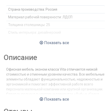
Страна производства:
Россия
Материал рабочей поверхности:
ЛДСП
Толщина столешницы:
25
Стиль интерьера:
дизайнерский
Тип:
Бизнес-класс
Показать все
Кромка:
ПВХ 2мм
Описание
Двухцветная:
нет
Тип стола:
Угловой
Офисная мебель эконом класса Vita отличается низкой
Металлокаркас:
нет
стоимостью и отменным уровнем качества. Все мебельные
Опоры столов:
Регулируемые
элементы обладают функциональностью, надежностью и
эргономикой и помогают эффективной работе всего
Экраны:
да
персонала маленькой компании или крупной организации.
Тумбы:
Без замка
Серия выполнена в цветовых вариантах «Дуб» и «Сосна
Показать все
Карелия», которые замечательно впишутся в обстановку,
Подставка под системный блок:
нет
подчеркнут её стиль и индивидуальность. В модельный
ряд входят: тумбы, брифинги, стеллажи, столы
Рамка у стёкол шкафов:
Без рамки